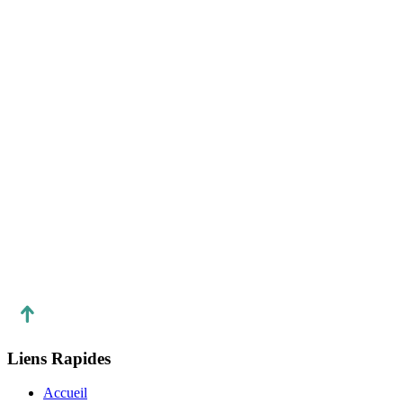
Téléphone :
E-mail :
info@liernlimited.com
Adresse postale de contact disponible:
Raison sociale :
Vercel Inc.
Adresse :
440 N. Barranca Ave #4133, Covina, California
91723, United States
Numéro de téléphone :
(951) 383-6898
Liens Rapides
Accueil