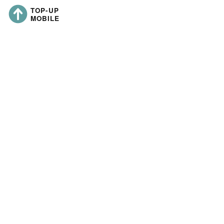
topup-mobile.co
Nom de la société :
Adresse du siège social :
Numéro d'immatriculation :
Capital social :