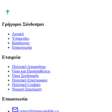
https://topup-mobile.co
Γρήγοροι Σύνδεσμοι
Αρχική
Υπηρεσίες
Κατάλογος
Επικοινωνία
Εταιρεία
Πολιτική Απορρήτου
Όροι και Προϋποθέσεις
Όροι Συνδρομής
Πολιτική Επιστροφών
Πολιτική Cookies
Νομική Σημείωση
Επικοινωνία
contact@topup-mobile.co