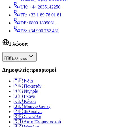
UK
:
+44 2035142250
FR
:
+33 1 89 76 01 81
DE
:
0800 1809031
ES
:
+34 900 752 431
Γλώσσα
🇬🇷
Ελληνικά
Δημοφιλείς προορισμοί
🇮🇳
Ινδία
🇵🇰
Πακιστάν
🇳🇬
Νιγηρία
🇬🇭
Γκάνα
🇰🇪
Κένυα
🇧🇩
Μπανγκλαντές
🇵🇭
Φιλιππίνες
🇸🇳
Σενεγάλη
🇨🇮
Ακτή Ελεφαντοστού
🇲🇦
Μαρόκο