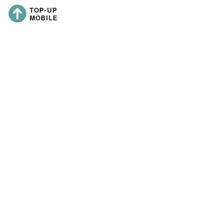
Τελευταία ενημέρωση:
Liern Limited
https://topup-mobile.co