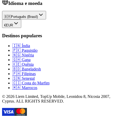
Idioma e moeda
🇧🇷
Português (Brasil)
€
EUR
Destinos populares
🇮🇳
Índia
🇵🇰
Paquistão
🇳🇬
Nigéria
🇬🇭
Gana
🇰🇪
Quênia
🇧🇩
Bangladesh
🇵🇭
Filipinas
🇸🇳
Senegal
🇨🇮
Costa do Marfim
🇲🇦
Marrocos
©
2026
Liern Limited, TopUp Mobile, Leonidou 8, Nicosia 2007,
Cyprus
. ALL RIGHTS RESERVED.