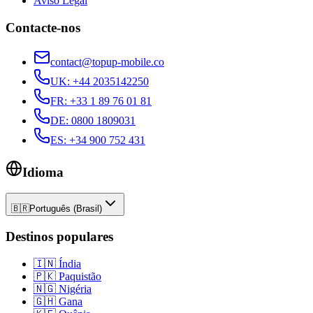
Aviso Legal
Contacte-nos
contact@topup-mobile.co
UK
:
+44 2035142250
FR
:
+33 1 89 76 01 81
DE
:
0800 1809031
ES
:
+34 900 752 431
Idioma
🇧🇷
Português (Brasil)
Destinos populares
🇮🇳
Índia
🇵🇰
Paquistão
🇳🇬
Nigéria
🇬🇭
Gana