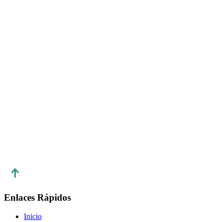
Teléfono:
Correo electrónico:
info@liernlimited.com
Dirección postal de contacto disponible:
Nombre de la empresa:
Vercel Inc.
Dirección:
440 N. Barranca Ave #4133, Covina, California
91723, United States
Número de teléfono:
(951) 383-6898
Enlaces Rápidos
Inicio