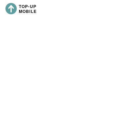
topup-mobile.co
Nombre de la empresa:
Domicilio social:
Número de registro de la empresa:
Capital social: