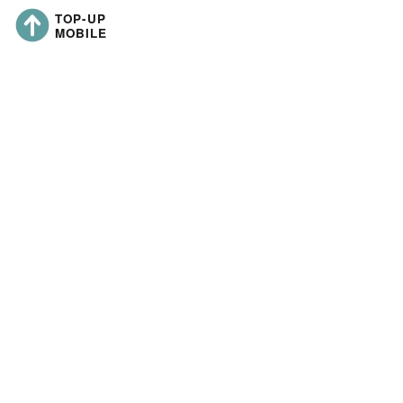
Ultimo aggiornamento:
https://topup-mobile.co