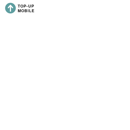
topup-mobile.co
Nome da sociedade:
Sede social:
Número de registo da sociedade:
Capital social: