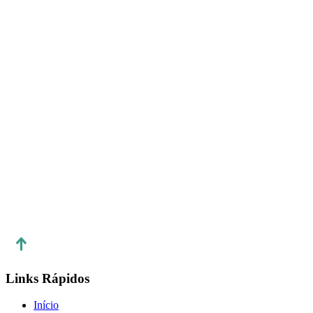
Telefone:
E-mail:
info@liernlimited.com
Endereço postal de contacto disponível:
Nome da empresa:
Vercel Inc.
Morada:
440 N. Barranca Ave #4133, Covina, California
91723, United States
Número de telefone:
(951) 383-6898
Links Rápidos
Início