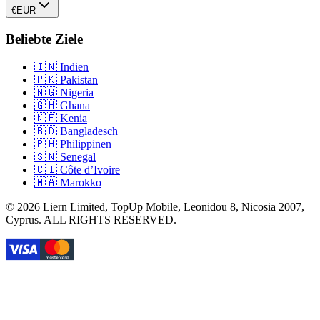
€
EUR
Beliebte Ziele
🇮🇳
Indien
🇵🇰
Pakistan
🇳🇬
Nigeria
🇬🇭
Ghana
🇰🇪
Kenia
🇧🇩
Bangladesch
🇵🇭
Philippinen
🇸🇳
Senegal
🇨🇮
Côte d’Ivoire
🇲🇦
Marokko
©
2026
Liern Limited, TopUp Mobile, Leonidou 8, Nicosia 2007,
Cyprus
. ALL RIGHTS RESERVED.