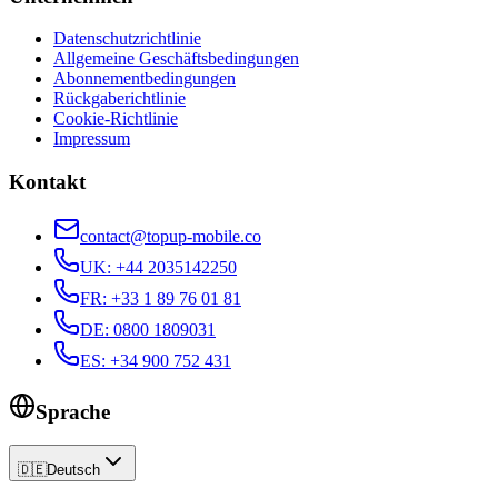
Datenschutzrichtlinie
Allgemeine Geschäftsbedingungen
Abonnementbedingungen
Rückgaberichtlinie
Cookie-Richtlinie
Impressum
Kontakt
contact@topup-mobile.co
UK
:
+44 2035142250
FR
:
+33 1 89 76 01 81
DE
:
0800 1809031
ES
:
+34 900 752 431
Sprache
🇩🇪
Deutsch