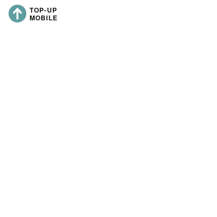
Zuletzt aktualisiert:
https://topup-mobile.co