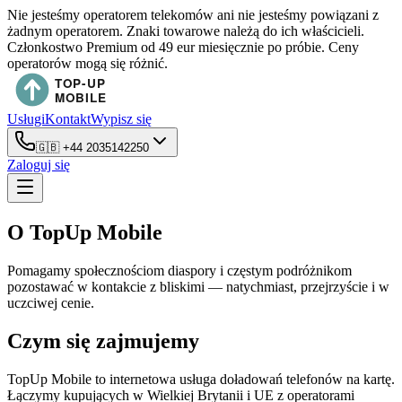
Nie jesteśmy operatorem telekomów ani nie jesteśmy powiązani z
żadnym operatorem. Znaki towarowe należą do ich właścicieli.
Członkostwo Premium od 49 eur miesięcznie po próbie. Ceny
operatorów mogą się różnić.
Usługi
Kontakt
Wypisz się
🇬🇧
+44 2035142250
Zaloguj się
O TopUp Mobile
Pomagamy społecznościom diaspory i częstym podróżnikom
pozostawać w kontakcie z bliskimi — natychmiast, przejrzyście i w
uczciwej cenie.
Czym się zajmujemy
TopUp Mobile to internetowa usługa doładowań telefonów na kartę.
Łączymy kupujących w Wielkiej Brytanii i UE z operatorami