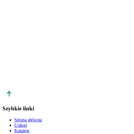
Telefon:
E-mail:
info@liernlimited.com
Dostępny pocztowy adres kontaktowy:
Nazwa firmy:
Vercel Inc.
Adres:
440 N. Barranca Ave #4133, Covina, California 91723
Numer telefonu:
(951) 383-6898
Szybkie linki
Strona główna
Usługi
Katalog