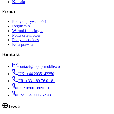
Kontakt
Firma
Polityka prywatności
Regulamin
Warunki subskrypcji
Polityka zwrotów
Polityka cookies
Nota prawna
Kontakt
contact@topup-mobile.co
UK
:
+44 2035142250
FR
:
+33 1 89 76 01 81
DE
:
0800 1809031
ES
:
+34 900 752 431
Język