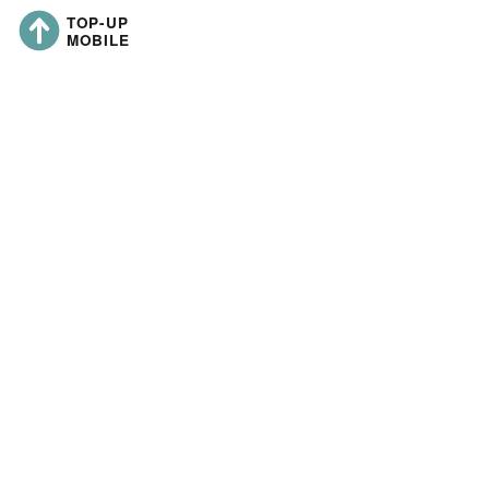
topup-mobile.co
Nazwa firmy:
Adres siedziby:
Numer rejestracyjny spółki:
Kapitał zakładowy: