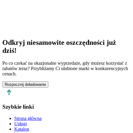
Napisz do nas na WhatsAppie
Rozpocznij czat
Odkryj niesamowite oszczędności już
dziś!
Po co czekać na okazjonalne wyprzedaże, gdy możesz korzystać z
rabatów teraz? Przybliżamy Ci ulubione marki w konkurencyjnych
cenach.
Rozpocznij doładowanie
Szybkie linki
Strona główna
Usługi
Katalog