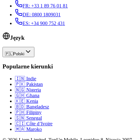
FR
:
+33 1 89 76 01 81
DE
:
0800 1809031
ES
:
+34 900 752 431
Język
🇵🇱
Polski
Popularne kierunki
🇮🇳
Indie
🇵🇰
Pakistan
🇳🇬
Nigeria
🇬🇭
Ghana
🇰🇪
Kenia
🇧🇩
Bangladesz
🇵🇭
Filipiny
🇸🇳
Senegal
🇨🇮
Côte d’Ivoire
🇲🇦
Maroko
©
2026
Liern Limited, TopUp Mobile, Leonidou 8, Nicosia 2007,