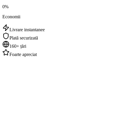
0
%
Economii
Livrare instantanee
Plată securizată
160+ țări
Foarte apreciat