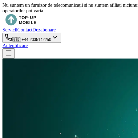
Nu suntem un furnizor de telecomunicații și nu suntem afiliați niciunu
operatorilor pot varia.
Servicii
Contact
Dezabonare
🇬🇧
+44 2035142250
Autentificare