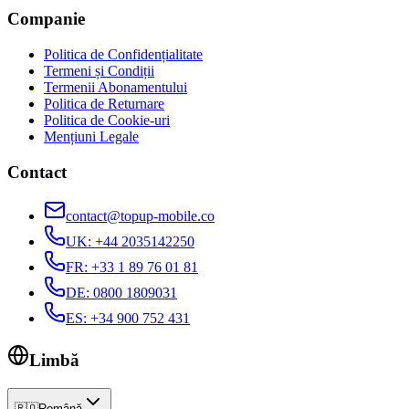
Companie
Politica de Confidențialitate
Termeni și Condiții
Termenii Abonamentului
Politica de Returnare
Politica de Cookie-uri
Mențiuni Legale
Contact
contact@topup-mobile.co
UK
:
+44 2035142250
FR
:
+33 1 89 76 01 81
DE
:
0800 1809031
ES
:
+34 900 752 431
Limbă
🇷🇴
Română