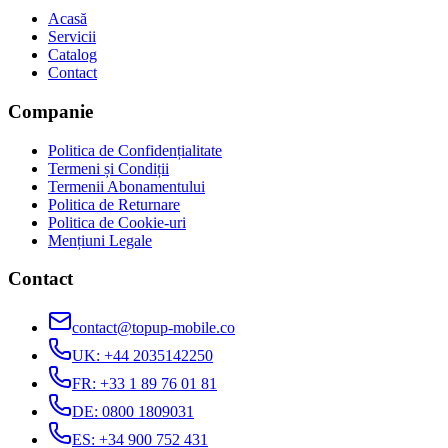
Acasă
Servicii
Catalog
Contact
Companie
Politica de Confidențialitate
Termeni și Condiții
Termenii Abonamentului
Politica de Returnare
Politica de Cookie-uri
Mențiuni Legale
Contact
contact@topup-mobile.co
UK
:
+44 2035142250
FR
:
+33 1 89 76 01 81
DE
:
0800 1809031
ES
:
+34 900 752 431